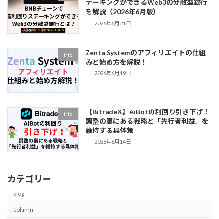
テーキングができるWeb3の分散型銀行
を解説（2026年6月版）
2026年6月21日
Zenta Systemのアフィリエイトの仕組
info
みと始め方を解説！
2026年6月19日
【BitradeX】AiBotの利回り引き下げ！
info
調整の裏にある戦略と「先行者利益」を
維持する具体策
2026年6月14日
カテゴリー
blog
column