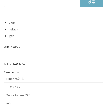
索:
blog
column
info
お問い合わせ
BitradeX info
Contents
BitradeXとは
JBankとは
Zenta System とは
info