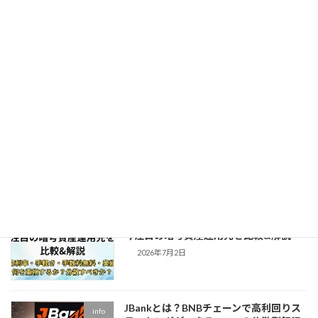
Xカード（MSX Card）の登録手順・購
info
入方法を解説！招待コード：
JP40275597
2026年7月22日
Xカードとは？暗号資産で米国株投資も
info
できる次世代カード「MSX Card」の特
徴を解説
2026年7月20日
【BitradeX・JBank・Zenta System】
info
今注目の暗号資産運用先を比較&解説
2026年7月2日
JBankとは？BNBチェーンで高利回りス
info