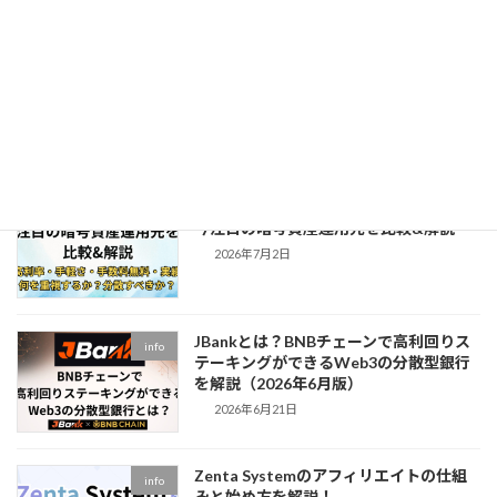
2026年7月22日
Xカードとは？暗号資産で米国株投資も
info
できる次世代カード「MSX Card」の特
徴を解説
2026年7月20日
【BitradeX・JBank・Zenta System】
info
今注目の暗号資産運用先を比較&解説
2026年7月2日
JBankとは？BNBチェーンで高利回りス
info
テーキングができるWeb3の分散型銀行
を解説（2026年6月版）
2026年6月21日
Zenta Systemのアフィリエイトの仕組
info
みと始め方を解説！