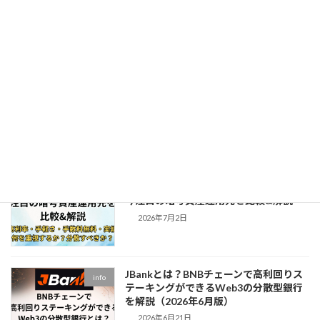
Xカード（MSX Card）の登録手順・購
info
入方法を解説！招待コード：
JP40275597
2026年7月22日
Xカードとは？暗号資産で米国株投資も
info
できる次世代カード「MSX Card」の特
徴を解説
2026年7月20日
【BitradeX・JBank・Zenta System】
info
今注目の暗号資産運用先を比較&解説
2026年7月2日
JBankとは？BNBチェーンで高利回りス
info
テーキングができるWeb3の分散型銀行
を解説（2026年6月版）
2026年6月21日