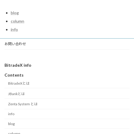
blog
column
info
お問い合わせ
BitradeX info
Contents
BitradeXとは
JBankとは
Zenta System とは
info
blog
column