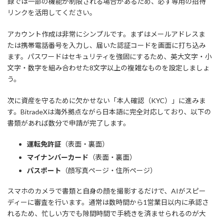
録では一部の機能が制限される場合があるため、必ず専用の招待
リンクを活用してください。
アカウント作成は非常にシンプルです。まずはメールアドレスま
たは携帯電話番号を入力し、届いた認証コードを画面に打ち込み
ます。パスワードはセキュリティを強固にするため、英大文字・小
文字・数字を組み合わせた8文字以上の複雑なものを設定しましょ
う。
次に資産を守るために欠かせない「本人確認（KYC）」に進みま
す。BitradeXは海外拠点ながら日本語に完全対応しており、以下の
書類があれば数分で申請が完了します。
運転免許証
（表面・裏面）
マイナンバーカード
（表面・裏面）
パスポート
（顔写真ページ・住所ページ）
スマホのカメラで書類と自身の顔を撮影するだけで、AIがスピー
ディーに審査を行います。通常は数時間から1営業日以内に承認さ
れるため、忙しい方でも隙間時間で手続きを済ませられるのが大