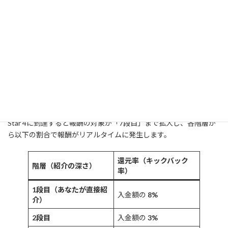
売上25万ドルを達成したStar4の具体的な報
酬イメージ
組織の成長にともなってランク（Star）が上昇すると、報酬のパー
センテージと獲得できる階層が同時に引き上げられます。
アフィリエイターとして一つの大きなマイルストーンとなるのが、
組織全体の累計入金ボリューム（チーム全体の運用総額）が25万
ドルに達した時点で昇格する「Star 4」のステージです。
Star 4に到達すると報酬の対象が「7段目」まで拡大し、各階層か
ら以下の割合で報酬がリアルタイムに発生します。
還元率（キックバック
階層（紹介の深さ）
率）
1段目（あなたが直接紹
入金額の
8%
介）
2段目
入金額の
3%