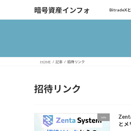
コ
ナ
暗号資産インフォ
BitradeX
ン
ビ
テ
ゲ
ン
ー
ツ
シ
へ
ョ
ス
ン
キ
に
ッ
移
HOME
記事
招待リンク
プ
動
招待リンク
Ze
info
とメ