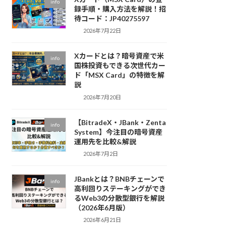
info
録手順・購入方法を解説！招
待コード：JP40275597
2026年7月22日
Xカードとは？暗号資産で米
info
国株投資もできる次世代カー
ド「MSX Card」の特徴を解
説
2026年7月20日
【BitradeX・JBank・Zenta
info
System】今注目の暗号資産
運用先を比較&解説
2026年7月2日
JBankとは？BNBチェーンで
info
高利回りステーキングができ
るWeb3の分散型銀行を解説
（2026年6月版）
2026年6月21日