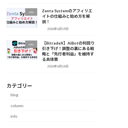
Zenta Systemのアフィリエ
info
イトの仕組みと始め方を解
説！
2026年6月19日
【BitradeX】AiBotの利回り
info
引き下げ！調整の裏にある戦
略と「先行者利益」を維持す
る具体策
2026年6月14日
カテゴリー
blog
column
info