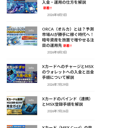
入金・運用の仕方を解説
新着!!
2026年8月5日
ORCA（オルカ）とは？予測
info
市場AIが勝手に稼ぐ時代へ！
暗号資産を放置で増やせる注
目の運用先
新着!!
2026年8月3日
XカードへのチャージとMSX
info
のウォレットへの入金と出金
手順について解説
2026年7月29日
Xカードのバインド（連携）
info
とMSX登録手順を解説
2026年7月26日
Xカード（MSX Card）の登