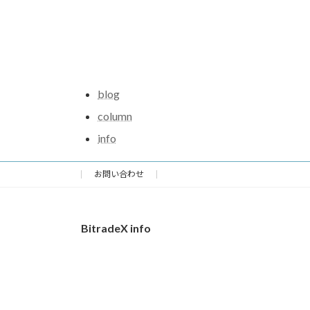
blog
column
info
お問い合わせ
BitradeX info