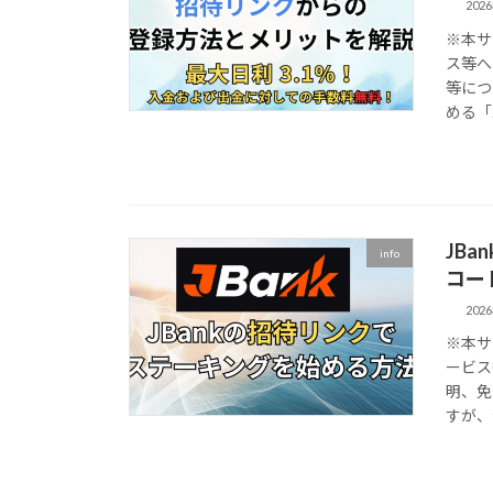
202
※本サ
ス等へ
等につ
める「Ze
JB
info
コー
202
※本サ
ービス
明、免
すが、