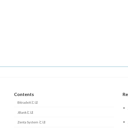
Contents
Re
BitradeXとは
JBankとは
Zenta System とは