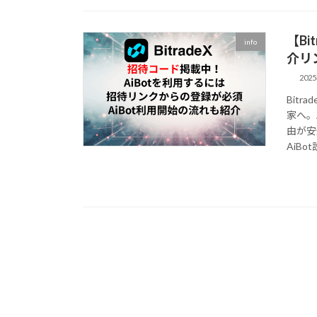
【Bi
info
介リ
202
Bit
家へ。
由が安
AiB