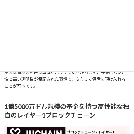
JBankが採用している「自己保管バンキングプロトコル」とは、中
央集権的な管理者に資産を完全に委ねるのではなく、スマートコ
ントラクト（ブロックチェーン上の自動契約プログラム）を活用
してユーザー自身が主権を持って資産を管理できる最先端の仕組
みです。
Web3のアプリケーションセキュリティ分野で評価の高い「CertiK
Skynet」による監査やリスク検知、分散型インフラへの関与によ
り、その高い安全性が客観的に証明されています。
莫大な資本力を持つ母体がバックにあるからこそ、長期的な安定
性と高い透明性が保証された環境で、安心して資産を預け入れる
ことが可能です。
1億5000万ドル規模の基金を持つ高性能な独
自のレイヤー1ブロックチェーン