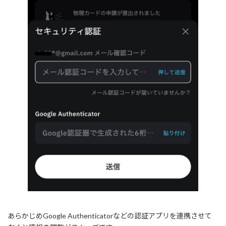
あらかじめGoogle Authenticatorなどの認証アプリを連携させて